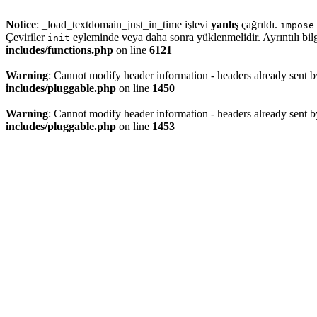
Notice
: _load_textdomain_just_in_time işlevi
yanlış
çağrıldı.
impose
Çeviriler
eyleminde veya daha sonra yüklenmelidir. Ayrıntılı bilg
init
includes/functions.php
on line
6121
Warning
: Cannot modify header information - headers already sent 
includes/pluggable.php
on line
1450
Warning
: Cannot modify header information - headers already sent 
includes/pluggable.php
on line
1453