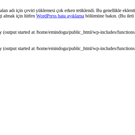
alan adı için çeviri yüklemesi çok erken tetiklendi. Bu genellikle eklent
i almak için lütfen
WordPress hata ayıklama
bölümüne bakın. (Bu ileti
by (output started at /home/emindogu/public_html/wp-includes/function
by (output started at /home/emindogu/public_html/wp-includes/function