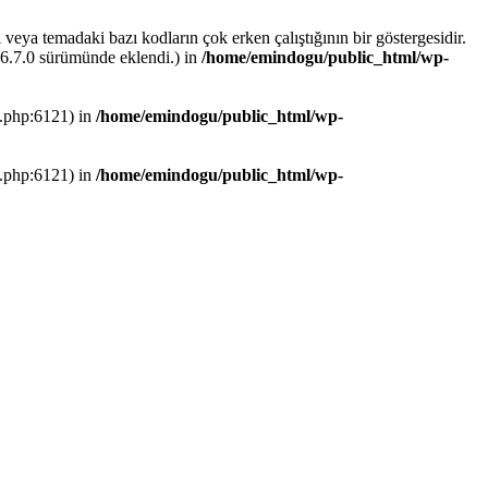
i veya temadaki bazı kodların çok erken çalıştığının bir göstergesidir.
 6.7.0 sürümünde eklendi.) in
/home/emindogu/public_html/wp-
s.php:6121) in
/home/emindogu/public_html/wp-
s.php:6121) in
/home/emindogu/public_html/wp-